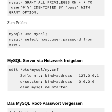
mysql> GRANT ALL PRIVILEGES ON *.* TO
'user'@'%' IDENTIFIED BY 'pass' WITH
GRANT OPTION;
Zum Prüfen:
mysql> use mysql;
mysql> select host,user,password from
user;
MySQL Server via Netzwerk freigeben
edit /etc/mysql/my.cnf
Zeile mit: bind-address = 127.0.0.1
ersetzten: bind-address = 0.0.0.0
dann mysql neustarten
Das MySQL Root-Passwort vergessen