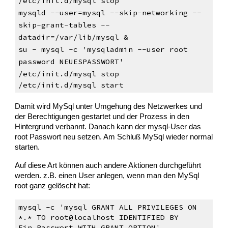
/etc/init.d/mysql stop
mysqld --user=mysql --skip-networking --
skip-grant-tables --
datadir=/var/lib/mysql &
su - mysql -c 'mysqladmin --user root
password NEUESPASSWORT'
/etc/init.d/mysql stop
/etc/init.d/mysql start
Damit wird MySql unter Umgehung des Netzwerkes und
der Berechtigungen gestartet und der Prozess in den
Hintergrund verbannt. Danach kann der mysql-User das
root Passwort neu setzen. Am Schluß MySql wieder normal
starten.
Auf diese Art können auch andere Aktionen durchgeführt
werden. z.B. einen User anlegen, wenn man den MySql
root ganz gelöscht hat:
mysql -c 'mysql GRANT ALL PRIVILEGES ON
*.* TO root@localhost IDENTIFIED BY
Ein_Passwort WITH GRANT OPTION'