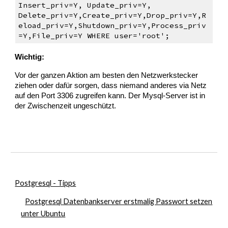
Insert_priv=Y, Update_priv=Y,
Delete_priv=Y,Create_priv=Y,Drop_priv=Y,R
eload_priv=Y,Shutdown_priv=Y,Process_priv
=Y,File_priv=Y WHERE user='root';
Wichtig:
Vor der ganzen Aktion am besten den Netzwerkstecker
ziehen oder dafür sorgen, dass niemand anderes via Netz
auf den Port 3306 zugreifen kann. Der Mysql-Server ist in
der Zwischenzeit ungeschützt.
Postgresql - Tipps
Postgresql Datenbankserver erstmalig Passwort setzen
unter Ubuntu